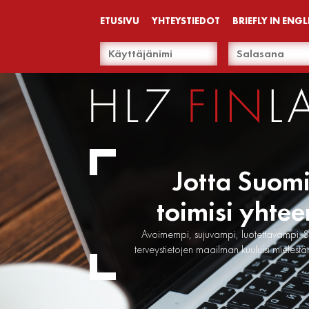
ETUSIVU
YHTEYSTIEDOT
BRIEFLY IN ENGL
Jotta Suom
toimisi yhtee
Avoimempi, sujuvampi, luotettavampi. S
terveystietojen maailman kuuluisi mielest