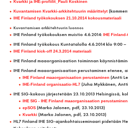
Kvarkki ja IHE-profiilit_Pauli Koskinen
(kommenti
Kuvantamisen Kvarkki-arkkitehtuurin määrittelyt
IHE Finland työkokouksen 21.10.2014 kokousmateriaali
Kuvantamisen arkkitehtuurin luonnos
IHE Finland työkokouksen muistio 4.6.2014:
IHE Finland
IHE Finland työkokous Kuntatalolla 4.6.2014 klo 9:00 –
IHE Finland kick-off 24.3.2014 materiaali
IHE Finland maaorganisaation toiminnan käynnistäminen
IHE Finland maaorganisaation perustaminen etenee, aih
(Antti Le
IHE Finland maaorganisaation perustaminen
(Juha Mykkänen, Antti 
IHE-Finland organisaatio-HL7
IHE SIG-kokous järjestetään 23.10.2013 Helsingissä, 
IHE SIG - IHE Finland maaorganisaation perustaminen
(Marko Jalonen, pdf, 23.10.2013)
epSOS
(Marko Jalonen, pdf, 23.10.2013)
Kvarkki
HL7 Finland IHE SIG-ajankohtaisseminaari
pidetään Hel