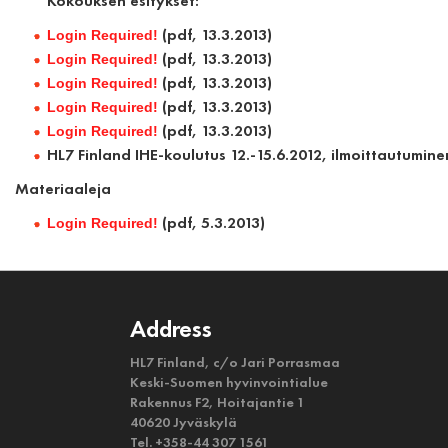
Kokouksen esitykset:
(pdf, 13.3.2013)
Login Required!
(pdf, 13.3.2013)
Login Required!
(pdf, 13.3.2013)
Login Required!
(pdf, 13.3.2013)
Login Required!
(pdf, 13.3.2013)
Login Required!
HL7 Finland IHE-koulutus 12.-15.6.2012,
ilmoittautumine
Materiaaleja
(pdf, 5.3.2013)
Login Required!
Address
HL7 Finland, c/o Jari Porrasmaa
Keski-Suomen hyvinvointialue
Rakennus F2, Hoitajantie 1
40620 Jyväskylä
Tel. +358-44 307 1561