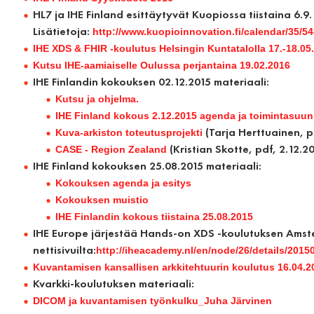
HL7 ja IHE Finland esittäytyvät Kuopiossa tiistaina 6.9
Lisätietoja:
http://www.kuopioinnovation.fi/calendar/35/
IHE XDS & FHIR -koulutus Helsingin Kuntatalolla 17.-18.05
Kutsu IHE-aamiaiselle Oulussa perjantaina 19.02.2016
IHE Finlandin kokouksen 02.12.2015 materiaali:
Kutsu ja ohjelma.
IHE Finland kokous 2.12.2015 agenda ja toimintasuun
(Tarja Herttuainen, p
Kuva-arkiston toteutusprojekti
(Kristian Skotte, pdf, 2.12.2
CASE - Region Zealand
IHE Finland kokouksen 25.08.2015 materiaali:
Kokouksen agenda ja esitys
Kokouksen muistio
IHE Finlandin kokous tiistaina 25.08.2015
IHE Europe järjestää Hands-on XDS -koulutuksen Amster
nettisivuilta:
http://iheacademy.nl/en/node/26/details/201
Kuvantamisen kansallisen arkkitehtuurin koulutus 16.04.2
Kvarkki-koulutuksen materiaali:
DICOM ja kuvantamisen työnkulku_Juha Järvinen