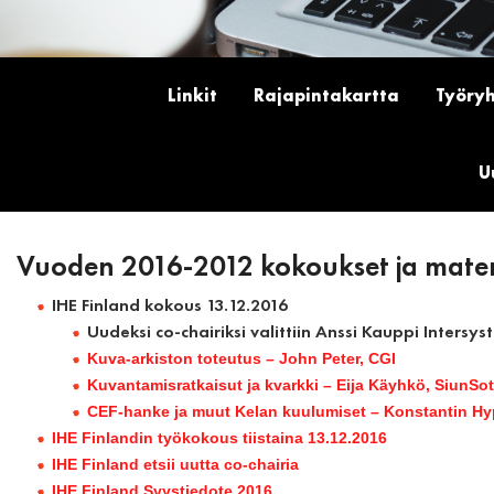
Linkit
Rajapintakartta
Työry
U
Vuoden 2016-2012 kokoukset ja mater
IHE Finland kokous 13.12.2016
Uudeksi co-chairiksi valittiin Anssi Kauppi Intersys
Kuva-arkiston toteutus – John Peter, CGI
Kuvantamisratkaisut ja kvarkki – Eija Käyhkö, SiunSo
CEF-hanke ja muut Kelan kuulumiset – Konstantin H
IHE Finlandin työkokous tiistaina 13.12.2016
IHE Finland etsii uutta co-chairia
IHE Finland Syystiedote 2016