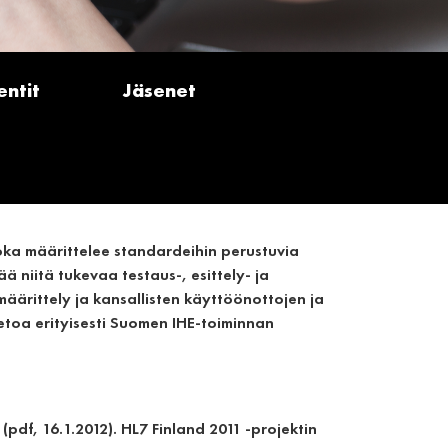
ntit
Jäsenet
oka määrittelee standardeihin perustuvia
ää niitä tukevaa testaus-, esittely- ja
äärittely ja kansallisten käyttöönottojen ja
ietoa erityisesti Suomen IHE-toiminnan
(pdf, 16.1.2012). HL7 Finland 2011 -projektin