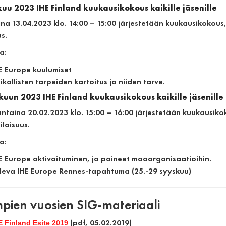
uu 2023 IHE Finland kuukausikokous kaikille jäsenille
ina 13.04.2023 klo. 14:00 – 15:00 järjestetään kuukausikokous, 
us.
a:
E Europe kuulumiset
ikallisten tarpeiden kartoitus ja niiden tarve.
uun 2023 IHE Finland kuukausikokous kaikille jäsenille
taina 20.02.2023 klo. 15:00 – 16:00 järjestetään kuukausikoko
ilaisuus.
a:
E Europe aktivoituminen, ja paineet maaorganisaatioihin.
leva IHE Europe Rennes-tapahtuma (25.-29 syyskuu)
pien vuosien SIG-materiaali
(pdf, 05.02.2019)
E Finland Esite 2019