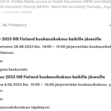
 2023 IHE Finland kuukausikokous kaikille jäsenille
taina 28.08.2023 klo. 14:00 – 15:00 järjestetään kuukausikoko
ilaisuus.
a:
paa keskustelu
u 2023 IHE Finland kuukausikokous kaikille jäsenille
ina 6.06.2023 klo. 15:00 – 16:00 järjestetään kuukausikokous, j
us.
a:
rjousehdotuksen läpikäynti