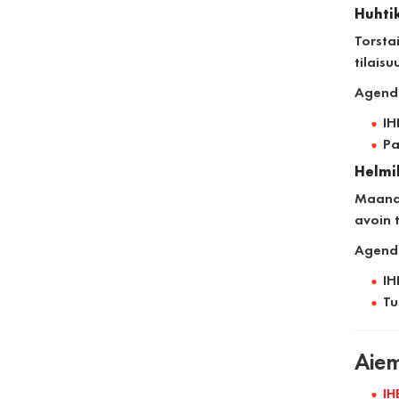
Huhtik
Torsta
tilaisu
Agend
IH
Pa
Helmik
Maanan
avoin t
Agend
IH
Tu
Aiem
IH