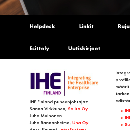
Helpdesk
Linkit
Raja
Esittely
Uutiskirjeet
Integr
profiil
määrit
tarken
edistä
IHE Finland puheenjohtajat:
Sanna Virkkunen
,
Solita Oy
IH
Juha Muinonen
IH
Juha Rannanheimo
,
Una Oy
Su
Anssi Kauppi
,
InterSystems