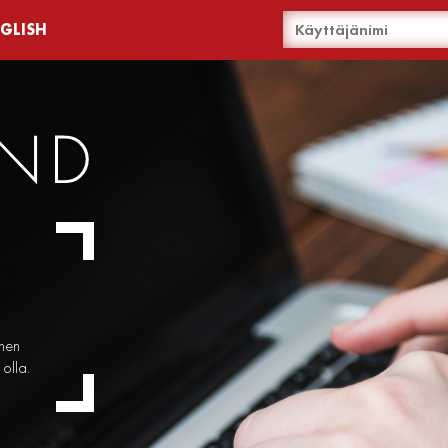
NGLISH
inen
olla.