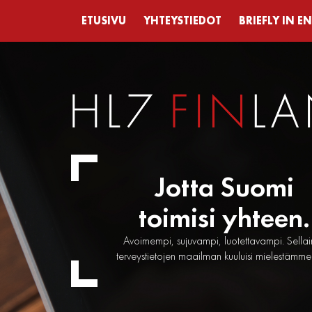
ETUSIVU
YHTEYSTIEDOT
BRIEFLY IN E
Jotta Suomi
toimisi yhteen.
Avoimempi, sujuvampi, luotettavampi. Sella
terveystietojen maailman kuuluisi mielestämme 