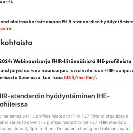
portti.
nland aloittaa kartoittamaan FHIR-standardien hyödyntämistä 
ivulta
.
kohtaista
2024: Webinaarisarja FHIR-liitännäisistä IHE-profiileista
land järjestää webinaarisarjan, jossa esitellään FHIR-pohjaiset
amisesta Suomessa. Lue lisää:
hl7.fi/ihe-fhir/
.