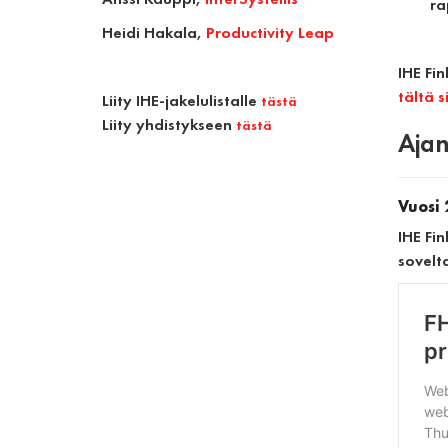
ra
Heidi Hakala
,
Productivity Leap
IHE Fi
tältä s
Liity IHE-jakelulistalle
tästä
Liity yhdistykseen
tästä
Ajan
Vuosi 
IHE Fin
sovelt