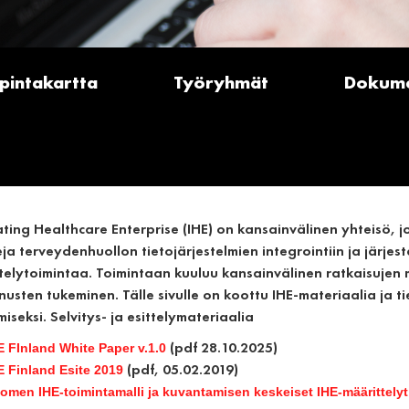
pintakartta
Työryhmät
Dokume
ating Healthcare Enterprise (IHE)
on kansainvälinen yhteisö, j
eja terveydenhuollon tietojärjestelmien integrointiin ja järjest
telytoimintaa. Toimintaan kuuluu kansainvälinen ratkaisujen m
nusten tukeminen. Tälle sivulle on koottu IHE-materiaalia ja t
miseksi.
Selvitys- ja esittelymateriaalia
(pdf 28.10.2025)
E FInland White Paper v.1.0
(pdf, 05.02.2019)
E Finland Esite 2019
omen IHE-toimintamalli ja kuvantamisen keskeiset IHE-määrittelyt