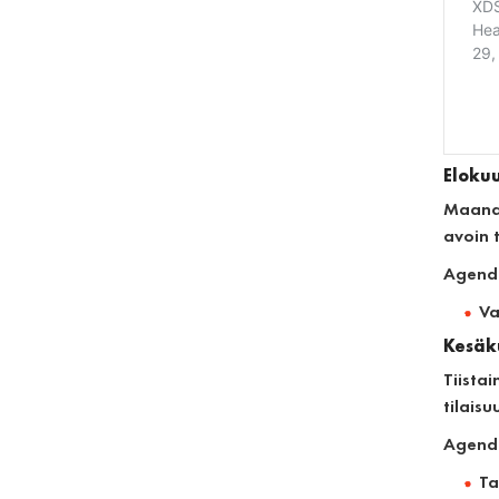
Elokuu
Maanan
avoin t
Agend
Va
Kesäku
Tiista
tilaisu
Agend
Ta