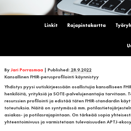
Linkit
Rajapintakartta
Työry
U
By
Jari Porrasmaa
|
Published:
28.9.2022
Kansallinen FHIR-perusprofilointi käynnistyy
Yhdistys pyysi uutiskirjeessään osallistujia kansalliseen FHI
henkilöitä, yrityksiä ja SOTE-palvelujenantajia tarvitaan.
resurssien profilointi ja edistää täten FHIR-standardin k
toteutuksia. Näitä on syntymässä mm. potilastietojärjestelm
asiakas- ja potilasrajapintaan. On tärkeää sopia yhteisest
yhteentoimivuus ja varmistetaan tulevaisuuden APTJ-ekosy