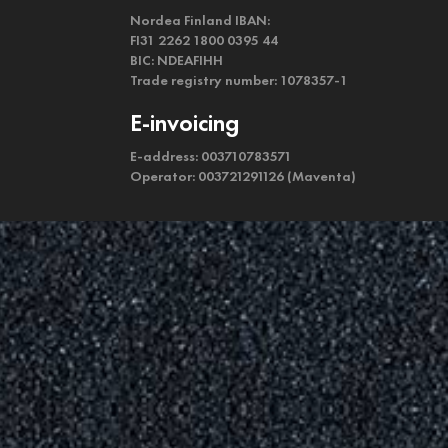
Nordea Finland IBAN:
FI31 2262 1800 0395 44
BIC: NDEAFIHH
Trade registry number: 1078357-1
E-invoicing
E-address: 003710783571
Operator: 003721291126 (Maventa)