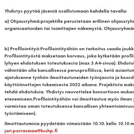
Yhdistys pyytää jäseniä osallistumaan kahdella tavalla:
a) Ohjausryhmä:
projektille perustetaan erillinen ohjausr
organisaatioiden tai toimittajien näkemystä. Ohjausryhmän 
b) Profilointityö:
Profilointityöhön on tarkoitus saada joukko 
Profilointityöstä maksetaan korvaus, joka kytketään profilo
lyhyen ehdotuksen toteutuksesta (max 3 A4-sivua). Ehdotuks
vähintään olla kansallisessa perusprofiilissa, ketä asiantu
ajatuksenne työhön ilmoittautuneiden työnjaosta ja koord
käyttöönottojen tukemisesta 2022 aikana. Projektista maks
tehdä ehdotuksia. Yhdistys neuvottelee konsortioon mukaan
etenemiseen.Profilointityöhön voi ilmoittautua myös ilman
varmistaa oman toteutuksensa kansallisen yhteentoimivuude
työstämiseen).
Ilmoittautumisia pyydetään viimeistään 10.10. kello 10.10 m
jari.porrasmaa@ksshp.fi