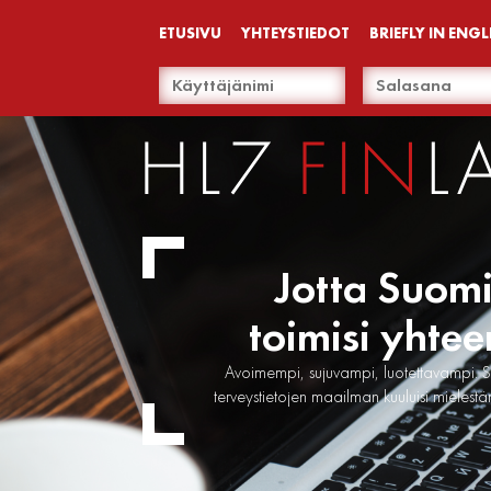
ETUSIVU
YHTEYSTIEDOT
BRIEFLY IN ENGL
Jotta Suom
toimisi yhtee
Avoimempi, sujuvampi, luotettavampi. S
terveystietojen maailman kuuluisi mielest