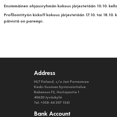
Ensimmäinen ohjausryhmän kokous järjestetään 10.10. kello
Profilointityön kickoff kokous järjestetään 17.10. tai 18.10
päivistä on parempi.
Address
HL7 Finland, c/o Jari Porrasmaa
Keski-Suomen hyvinvointialue
Rakennus F2, Hoitajantie 1
40620 Jyväskylä
Tel. +358-44 307 1561
Bank Account