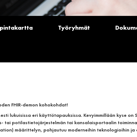
pintakartta
Työryhmät
Dokume
uoden FHIR-demon kohokohdat!
sesti lukuisissa eri käyttötapauksissa. Kevyimmillään kyse o
as- tai potilastietojärjestelmän tai kansalaisportaalin toimin
aation) määrittelyn, pohjautuu moderneihin teknologioihin ja