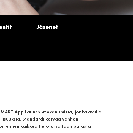
ntit
Jäsenet
n SMART App Launch -mekanismista, jonka avulla
nallisuuksia. Standardi korvaa vanhan
 on ennen kaikkea tietoturvaltaan parasta