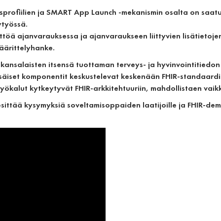
sprofiilien ja SMART App Launch -mekanismin osalta on saatu 
ytyössä.
öä ajanvarauksessa ja ajanvaraukseen liittyvien lisätietojen 
äärittelyhanke.
kansalaisten itsensä tuottaman terveys- ja hyvinvointitiedon
sisäiset komponentit keskustelevat keskenään FHIR-standaardi
työkalut kytkeytyvät FHIR-arkkitehtuuriin, mahdollistaen vaikk
ittää kysymyksiä soveltamisoppaiden laatijoille ja FHIR-demo