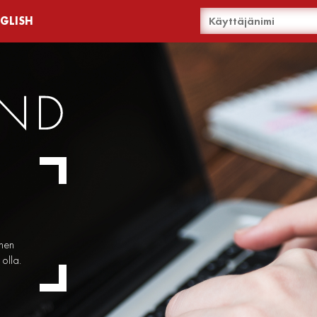
NGLISH
inen
olla.