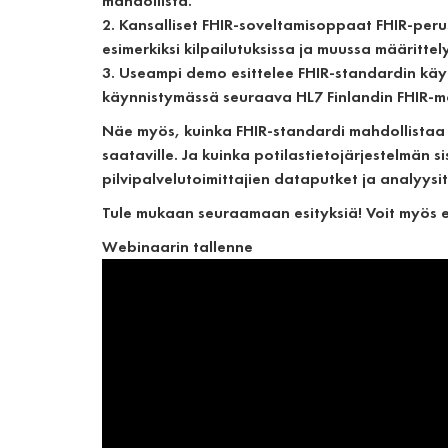
mahdollista.
2. Kansalliset FHIR-soveltamisoppaat FHIR-peru
esimerkiksi kilpailutuksissa ja muussa määrittel
3. Useampi demo esittelee FHIR-standardin käytt
käynnistymässä seuraava HL7 Finlandin FHIR-m
Näe myös, kuinka FHIR-standardi mahdollistaa 
saataville. Ja kuinka potilastietojärjestelmän 
pilvipalvelutoimittajien dataputket ja analyysi
Tule mukaan seuraamaan esityksiä! Voit myös es
Webinaarin tallenne