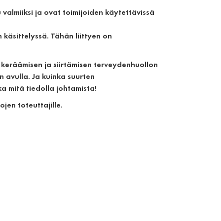
valmiiksi ja ovat toimijoiden käytettävissä
käsittelyssä. Tähän liittyen on
 keräämisen ja siirtämisen terveydenhuollon
n avulla. Ja kuinka suurten
a mitä tiedolla johtamista!
jen toteuttajille.