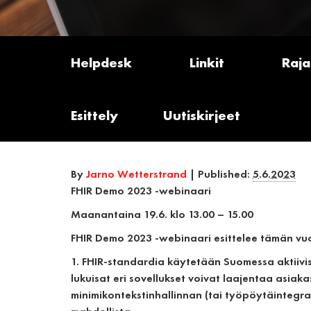
Helpdesk
Linkit
Raja
Esittely
Uutiskirjeet
By
Jarno Wetterstrand
|
Published:
5.6.2023
FHIR Demo 2023 -webinaari
Maanantaina 19.6. klo 13.00 – 15.00
FHIR Demo 2023 -webinaari esittelee tämän v
1. FHIR-standardia käytetään Suomessa aktiivi
lukuisat eri sovellukset voivat laajentaa asiak
minimikontekstinhallinnan (tai työpöytäintegr