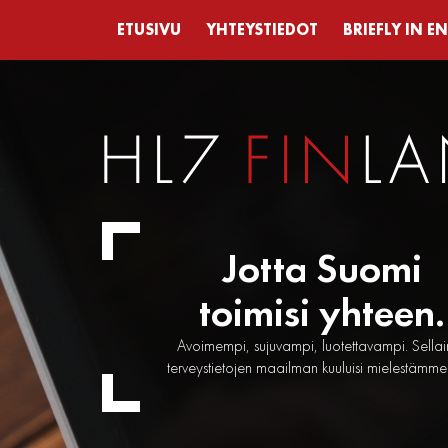
ETUSIVU
YHTEYSTIEDOT
BRIEFLY IN E
Jotta Suomi
toimisi yhteen.
Avoimempi, sujuvampi, luotettavampi. Sella
terveystietojen maailman kuuluisi mielestämme 