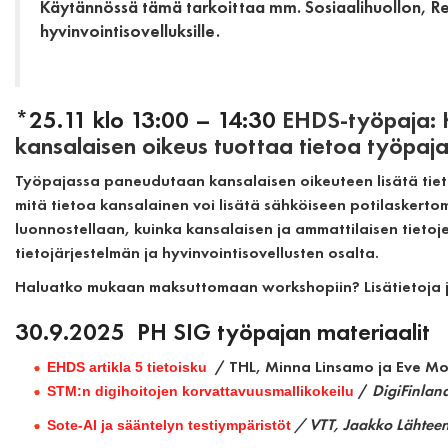
Käytännössä tämä tarkoittaa mm. Sosiaalihuollon, Res
hyvinvointisovelluksille.
*25.11 klo 13:00 – 14:30
EHDS-työpaja: K
kansalaisen oikeus tuottaa tietoa työpaj
Työpajassa paneudutaan kansalaisen oikeuteen lisätä tiet
mitä tietoa kansalainen voi lisätä sähköiseen potilaskert
luonnostellaan, kuinka kansalaisen ja ammattilaisen tietoj
tietojärjestelmän ja hyvinvointisovellusten osalta.
Haluatko mukaan maksuttomaan workshopiin? Lisätietoja 
30.9.2025 PH SIG työpajan materiaalit
/ THL, Minna Linsamo ja Eve Mo
EHDS artikla 5 tietoisku
/
DigiFinlan
STM:n digihoitojen korvattavuusmallikokeilu
/ VTT, Jaakko Lähtee
Sote-AI ja sääntelyn testiympäristöt