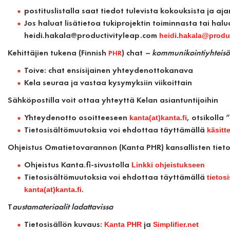
postituslistalla saat tiedot tulevista kokouksista ja aj
Jos haluat lisätietoa tukiprojektin toiminnasta tai halu
heidi.hakala@productivityleap.com
heidi.hakala@produ
Kehittäjien tukena (Finnish
) chat
– kommunikointiyhteisö
PHR
Toive: chat ensisijainen yhteydenottokanava
Kela seuraa ja vastaa kysymyksiin viikoittain
Sähköpostilla voit ottaa
yhteyttä Kelan asiantuntijoihin
Yhteydenotto osoitteeseen
, otsikolla
kanta(at)kanta.fi
Tietosisältömuutoksia voi ehdottaa täyttämällä
käsitt
Ohjeistus
Omatietovarannon (Kanta PHR) kansallisten tieto
Ohjeistus Kanta.fi-sivustolla
Linkki ohjeistukseen
Tietosisältömuutoksia voi ehdottaa täyttämällä
tietos
.
kanta(at)kanta.fi
T
austamateriaalit
ladattavissa
Tietosisällön kuvaus:
ja
Kanta PHR
Simplifier.net