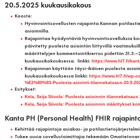
20.5.2025 kuukausikokous
Kooste:
Hyvinvointisovellusten rajapinta Kannan potilastie
asioinnilla.
Rajapintaa hyödyntäviä hyvinvointisovelluksia kos
päivitetty puolesta asiointiin liittyvillä vaatimuksi
määrittelyjen kommentointikierros pidettiin 31.3.
kuukausikokouksessa. linkki:
https://www.hl7.fi/kan
Rajapinnan käyttöön täysi-ikäisen puolesta asioinn
kuukausikokouksessa linkki:
https://www.hl7.fi/wp-c
%E2%80%93-Puolesta-asiointi-tilannekatsaus-20.5.20
Esitykset:
Kela, Seija Siivola: Puolesta asioinnin tilannekatsaus
Kela, Seija Siivola: Puolesta asioinnin määritykset k
Kanta PH (Personal Health) FHIR rajapinto
Kehittää rajapintoja asiakas- ja potilastietojärjestelmi
Tukee uusia sovellustoimittajia tekemään Omatietovaran