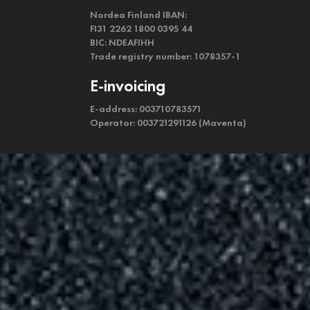
Nordea Finland IBAN:
FI31 2262 1800 0395 44
BIC: NDEAFIHH
Trade registry number: 1078357-1
E-invoicing
E-address: 003710783571
Operator: 003721291126 (Maventa)