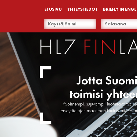
ETUSIVU
YHTEYSTIEDOT
BRIEFLY IN ENGL
Jotta Suom
toimisi yhtee
Avoimempi, sujuvampi, luotettavampi. S
terveystietojen maailman kuuluisi mielest