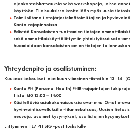
ajankohtaiskatsauksia sekä workshopeja, joissa anneta
käyttöön. Tilaisuuksissa käsitellään myös uusia tietos
Toimii siltana tietojärjestelmätoimittajien ja hyvinvoint
Kanta-rajapinnoissa
Edistää Kansalaisten tuottamien tietojen ammattilaiskä
sekä ammattilaiskäyttöliittymiin yhteistyössä sote-amm
huomioidaan kansalaisten omien tietojen tallennuska
Yhteydenpito ja osallistuminen:
Kuukausikokoukset
joka kuun viimeinen tiistai klo 13–14 (
Kanta PH (Personal Health) FHIR-rajapintojen tukiproj
tiistai kl0 13:00 – 14:00
Käsiteltäviä asiakokonaisuuksia ovat mm: Omatietovar
hyvinvointisovelluksille -tilannekatsaus, Uusien tietosis
neuvoja, avoimet kysymykset, osallistujien kysymykset 
Liittyminen
HL7 PH SIG
-postituslistalle