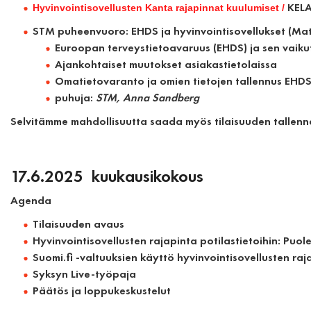
KELA
Hyvinvointisovellusten Kanta rajapinnat kuulumiset /
STM
puheenvuoro: EHDS ja hyvinvointisovellukset
(Mat
Euroopan terveystietoavaruus (EHDS) ja sen vaikut
Ajankohtaiset muutokset asiakastietolaissa
Omatietovaranto ja omien tietojen tallennus EHD
puhuja:
STM, Anna Sandberg
Selvitämme mahdollisuutta saada myös tilaisuuden tallenne 
17.6.2025 kuukausikokous
Agenda
Tilaisuuden avaus
Hyvinvointisovellusten rajapinta potilastietoihin: Puol
Suomi.fi -valtuuksien käyttö hyvinvointisovellusten ra
Syksyn Live-työpaja
Päätös ja loppukeskustelut